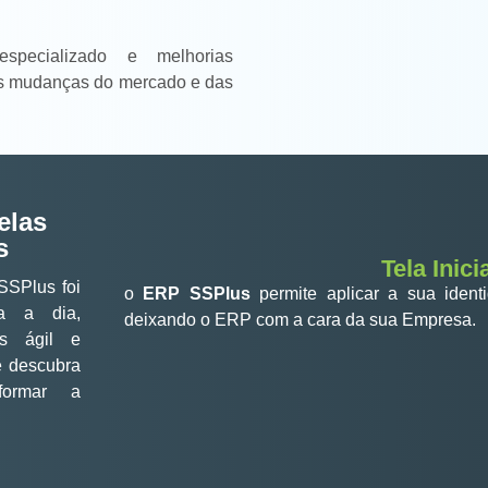
especializado e melhorias
s mudanças do mercado e das
elas
s
Tela Inici
SSPlus foi
o
ERP SSPlus
permite aplicar a sua ident
ia a dia,
deixando o ERP com a cara da sua Empresa.
is ágil e
e descubra
formar a