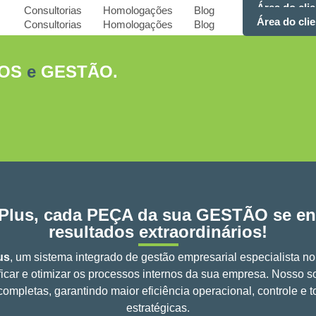
Área do clie
Consultorias
Homologações
Blog
Área do clie
Consultorias
Homologações
Blog
OS
e
GESTÃO.
Plus
, cada PEÇA da sua GESTÃO se enc
resultados extraordinários!
us
, um sistema integrado de gestão empresarial especialista 
ficar e otimizar os processos internos da sua empresa. Nosso s
completas, garantindo maior eficiência operacional, controle e
estratégicas.