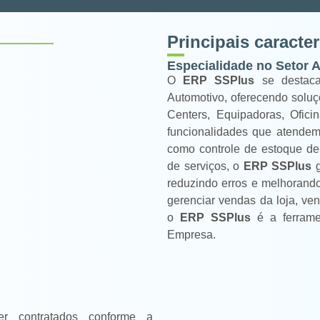
Principais caracte
Especialidade no Setor 
O
ERP SSPlus
se destaca
Automotivo, oferecendo soluç
Centers, Equipadoras, Ofici
funcionalidades que atendem
como controle de estoque de
de serviços, o
ERP SSPlus
g
reduzindo erros e melhorando
gerenciar vendas da loja, ve
o
ERP SSPlus
é a ferrame
Empresa.
r contratados conforme a