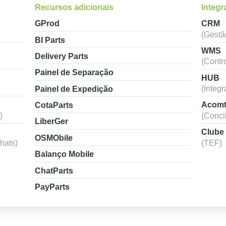
Recursos adicionais
Integr
GProd
CRM
(Gestã
BI Parts
WMS
Delivery Parts
(Contr
Painel de Separação
HUB
(Integ
Painel de Expedição
Acomt
CotaParts
)
(Conci
LiberGer
Clube
OSMObile
hats)
(TEF)
Balanço Mobile
ChatParts
PayParts