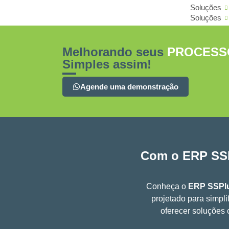
Soluções
Soluções
Melhorando seus
PROCESS
Simples assim!
Agende uma demonstração
Com o
ERP SS
Conheça o
ERP SSPl
projetado para simpli
oferecer soluções 