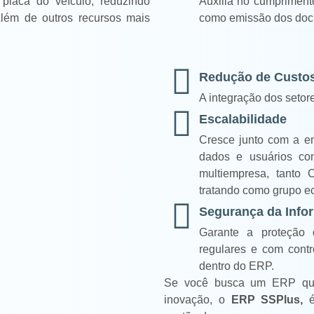
 placa do veículo, reduzindo
Auxilia no cumprimento 
 Além de outros recursos mais
como emissão dos doc
Redução de Custos
A integração dos setore
Escalabilidade
Cresce junto com a e
dados e usuários co
multiempresa, tanto C
tratando como grupo e
Segurança da Info
Garante a proteção 
regulares e com contr
dentro do ERP.
Se você busca um ERP que 
inovação, o
ERP SSPlus,
é