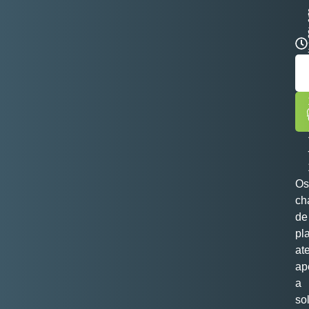
Os
ch
de
pl
at
ap
a
so