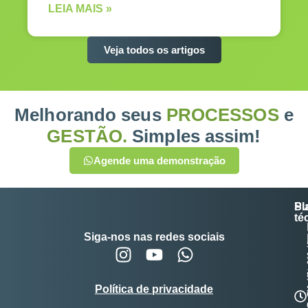
LEIA MAIS »
Veja todos os artigos
Melhorando seus
PROCESSOS
e
GESTÃO.
Simples assim!
Agende uma demonstração
Su
Pl
té
Siga-nos nas redes sociais
Política de privacidade