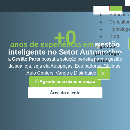
Soluções
Consultor
+
0
Homolog
Blog
anos de experiência em
gestão
inteligente no Setor Automotivo
a
Gestão Parts
possui a solução perfeita para a gestão
da sua loja, seja ela Autopeças, Equipadoras, Oficinas,
Auto Centers, Varejo e Distribuidoras.
X
Agende uma demonstração
Área do cliente