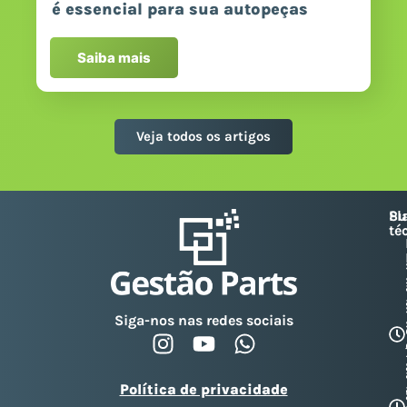
é essencial para sua autopeças
Saiba mais
Veja todos os artigos
Su
Pl
té
Siga-nos nas redes sociais
Política de privacidade