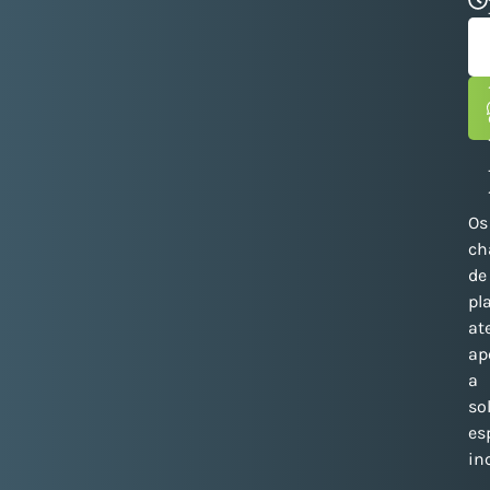
Os
ch
de
pl
at
ap
a
so
es
in