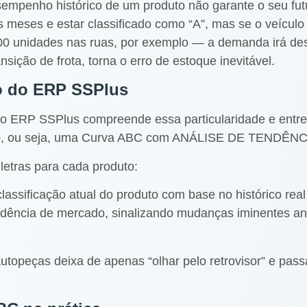
desempenho histórico de um produto não garante o seu fu
 meses e estar classificado como “A”, mas se o veículo
700 unidades nas ruas, por exemplo — a demanda irá de
ição de frota, torna o erro de estoque inevitável.
co do ERP SSPlus
 o ERP SSPlus compreende essa particularidade e entre
ão, ou seja, uma Curva ABC com ANÁLISE DE TENDÊNC
letras para cada produto:
 classificação atual do produto com base no histórico rea
endência de mercado, sinalizando mudanças iminentes a
peças deixa de apenas “olhar pelo retrovisor” e passa 