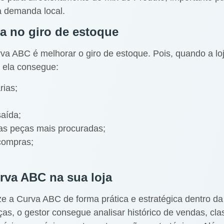
ua demanda local.
 no giro de estoque
a ABC é melhorar o giro de estoque. Pois, quando a lo
 ela consegue:
rias;
saída;
das peças mais procuradas;
compras;
va ABC na sua loja
ze a Curva ABC de forma prática e estratégica dentro d
s, o gestor consegue analisar histórico de vendas, classi