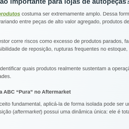
ão importante para lojas de autopeças
produtos
costuma ser extremamente amplo. Dessa form
 variando entre peças de alto valor agregado, produtos 
stor corre riscos como excesso de produtos parados, falt
sibilidade de reposição, rupturas frequentes no estoque
dentificar quais produtos realmente sustentam a operaçã
dades.
 ABC “Pura” no Aftermarket
ito fundamental, aplicá-la de forma isolada pode ser u
ição (
aftermarket
) possui uma dinâmica única: ele é to