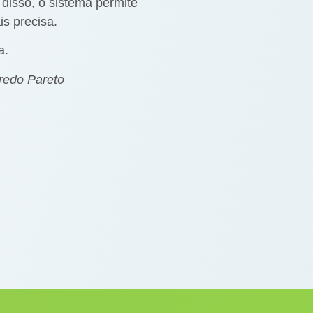
 disso, o sistema permite
s precisa.
a.
redo Pareto