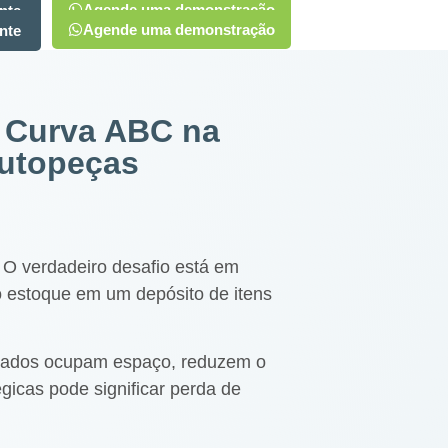
Agende uma demonstração
nte
Agende uma demonstração
nte
 Curva ABC na
autopeças
 O verdadeiro desafio está em
 o estoque em um depósito de itens
lhados ocupam espaço, reduzem o
égicas pode significar perda de