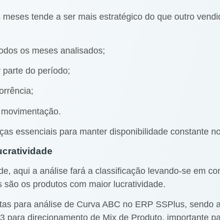
s meses tende a ser mais estratégico do que outro ven
odos os meses analisados;
 parte do período;
orrência;
m movimentação.
eças essenciais para manter disponibilidade constante n
ucratividade
dade, aqui a análise fará a classificação levando-se em
 são os produtos com maior lucratividade.
intas para análise de Curva ABC no ERP SSPlus, sendo a
 3 para direcionamento de Mix de Produto, importante 