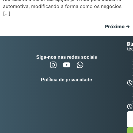
automotiva, modificando a forma como os negócios
[…]
Próximo
→
Su
Pl
té
Siga-nos nas redes sociais
Política de privacidade