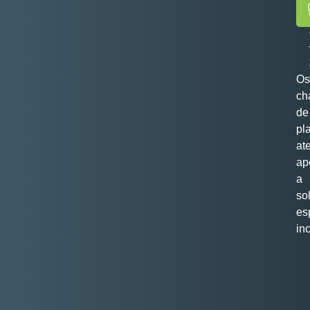
Os
ch
de
pl
at
ap
a
so
es
in