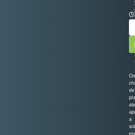
Os
ch
de
pl
at
ap
a
so
es