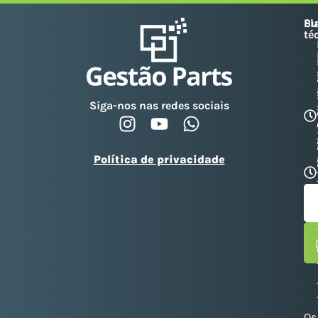
Su
Pl
té
Siga-nos nas redes sociais
Política de privacidade
Os