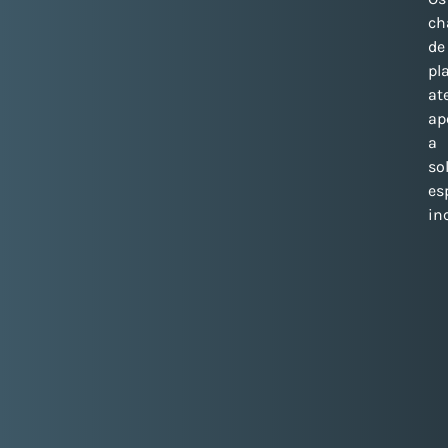
ch
de
pl
at
ap
a
so
es
in