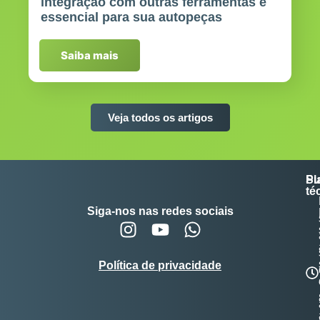
integração com outras ferramentas é
essencial para sua autopeças
Saiba mais
Veja todos os artigos
Su
Pl
té
Siga-nos nas redes sociais
Política de privacidade