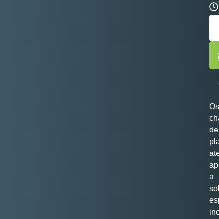
Os
ch
de
pl
at
ap
a
so
es
in